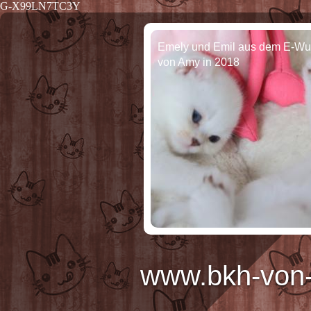
G-X99LN7TC3Y
Emely und Emil aus dem E-Wu
von Amy in 2018
www.bkh-von-