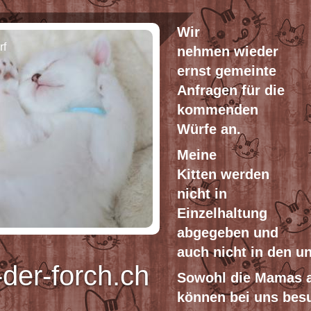
Wir
rf
n
ehmen
wieder
ernst gemeinte
Anfragen für die
kommenden
Würfe an.
Mein
e
Kitten
werden
nicht in
Einzelhaltung
abgegeben und
auch nicht in den u
der-forch.ch
Sowohl die Mamas a
können bei uns bes