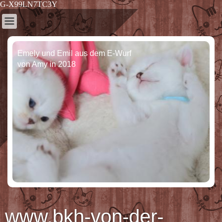
G-X99LN7TC3Y
Emely und Emil aus dem E-Wurf
von Amy in 2018
www.bkh-von-der-