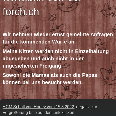
forch.ch
Wir n
ehmen
wieder ernst gemeinte Anfragen
für die kommenden Würfe an.
Mein
e Kitten
werden nicht in Einzelhaltung
abgegeben und auch nicht in den
ungesicherten Freigang!
Sowohl die Mamas als auch die Papas
können bei uns besucht werden.
HCM Schall von Honey vom 15.8.2022
, negativ, zur
Vergrößerung bitte auf den Link klicken