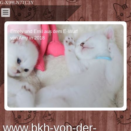
G-X99LN7TC3Y
Emely und Emil aus dem E-Wurf
von Amy in 2018
www.bkh-von-der-