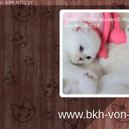
G-X99LN7TC3Y
Emely und Emil aus dem E-Wu
von Amy in 2018
www.bkh-von-