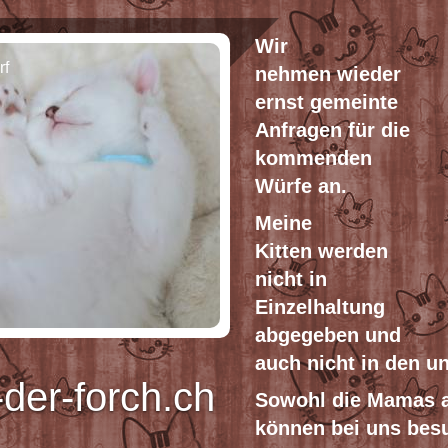
Wir
rf
n
ehmen
wieder
ernst gemeinte
Anfragen für die
kommenden
Würfe an.
Mein
e
Kitten
werden
nicht in
Einzelhaltung
abgegeben und
auch nicht in den u
der-forch.ch
Sowohl die Mamas a
können bei uns bes